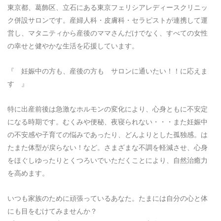
東京都、葛飾区、立石にある東京フェリシアレディースクリニッ
ク併設サロンです。産婦人科・皮膚科・セラピストが連携して運
営し、マタニティから産後のママさんだけでなく、すべての女性
の幸せと健やかな生活を応援しています。
『 妊娠中の方も、産後の方も サロンに通いたい！！に応えま
す 』
特に出産前後は急激なホルモンの変化により、心身ともに不安定
になる時期です。むくみや便秘、夜寝られない・・・また妊娠中
の不安感や子育ての悩みであったり、どんよりとした孤独感。は
たまた体型が戻らない！など。さまざまな不調を軽減させ、心身
をほぐしゆったりとくつろいでいただくことにより、自然治癒力
を高めます。
いつも家族のために頑張っているあなた。たまには自分の心と体
にも目をむけてみませんか？