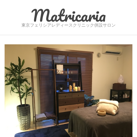
Skip
Matricaria
to
content
東京フェリシアレディースクリニック併設サロン
Secondary
Navigation
Menu